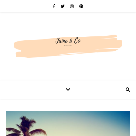
Be bold. Be brave. Be You.