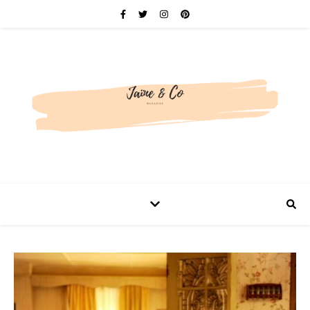
Be bold. Be brave. Be You.