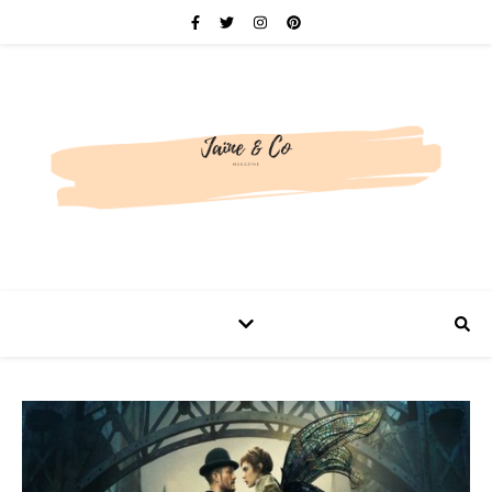
Be bold. Be brave. Be You.