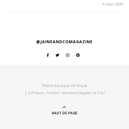
6 mars 2020
@JAINEANDCOMAGAZINE
Thème Bard par
WP Royal
.
A Propos
Contact
Mentions légales et CGU
HAUT DE PAGE