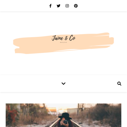
Be bold. Be brave. Be You.