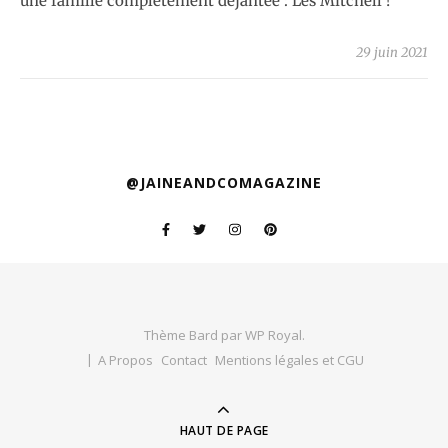
une famille complètement déjantée : Les Mitchell !
29 juin 2021
@JAINEANDCOMAGAZINE
Thème Bard par
WP Royal
.
A Propos
Contact
Mentions légales et CGU
HAUT DE PAGE