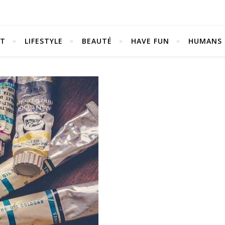
NT
LIFESTYLE
BEAUTÉ
HAVE FUN
HUMANS
Be bold. Be brave. Be You.