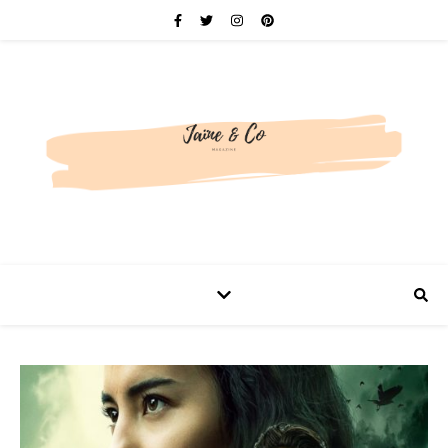
Be bold. Be brave. Be You.