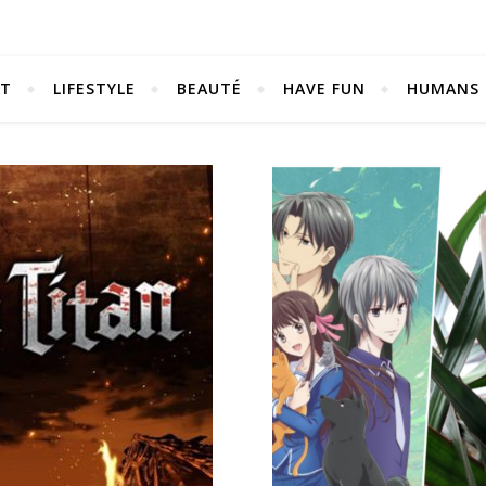
NT
LIFESTYLE
BEAUTÉ
HAVE FUN
HUMANS
Be bold. Be brave. Be You.