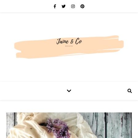
Be bold. Be brave. Be You.