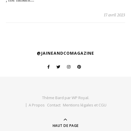
17 avril 2023
@JAINEANDCOMAGAZINE
Thème Bard par
WP Royal
.
A Propos
Contact
Mentions légales et CGU
HAUT DE PAGE