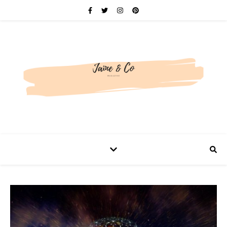
Be bold. Be brave. Be You.