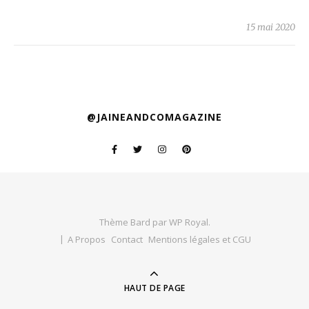
15 mai 2020
@JAINEANDCOMAGAZINE
Thème Bard par
WP Royal
.
A Propos
Contact
Mentions légales et CGU
HAUT DE PAGE