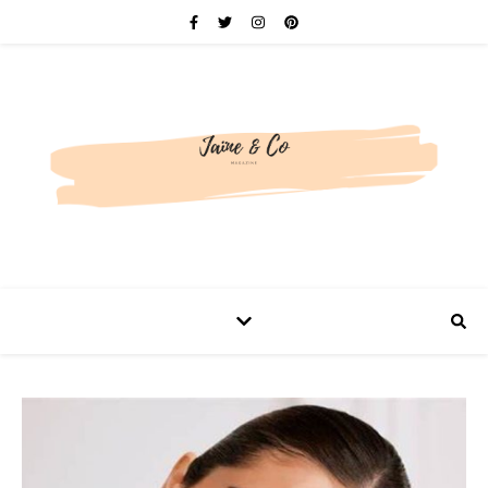
Be bold. Be brave. Be You.