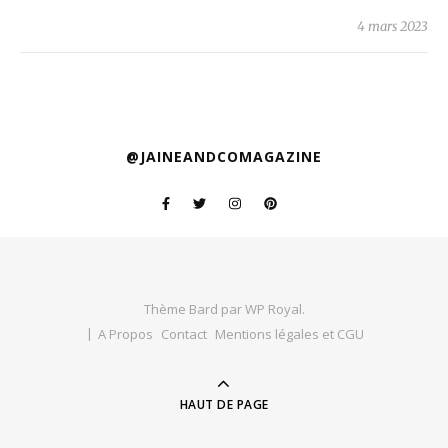
4 mars 2023
@JAINEANDCOMAGAZINE
Thème Bard par
WP Royal
.
A Propos
Contact
Mentions légales et CGU
HAUT DE PAGE