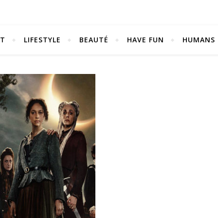
NT
LIFESTYLE
BEAUTÉ
HAVE FUN
HUMANS
Be bold. Be brave. Be You.