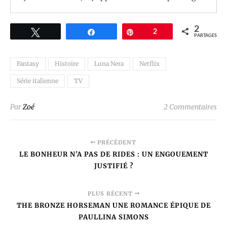
2
Tweetez
Partagez
Épingle
2
PARTAGES
Fantasy
Histoire
Luna Nera
Netflix
Série italienne
TV
Par
Zoé
2 Commentaires
PRÉCÉDENT
LE BONHEUR N'A PAS DE RIDES : UN ENGOUEMENT
JUSTIFIÉ ?
PLUS RÉCENT
THE BRONZE HORSEMAN UNE ROMANCE ÉPIQUE DE
PAULLINA SIMONS