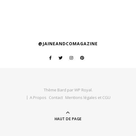
@JAINEANDCOMAGAZINE
Thème Bard par
WP Royal
.
A Propos
Contact
Mentions légales et CGU
HAUT DE PAGE