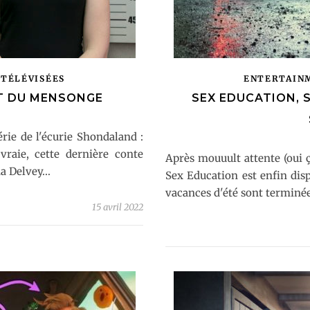
 TÉLÉVISÉES
ENTERTAIN
RT DU MENSONGE
SEX EDUCATION, S
érie de l'écurie Shondaland :
vraie, cette dernière conte
Après mouuult attente (oui ç
a Delvey...
Sex Education est enfin dis
vacances d'été sont terminée
15 avril 2022