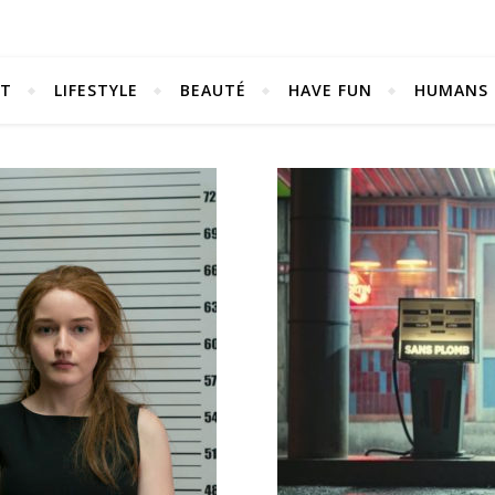
NT
LIFESTYLE
BEAUTÉ
HAVE FUN
HUMANS
Be bold. Be brave. Be You.