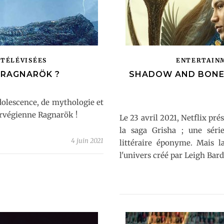
 TÉLÉVISÉES
ENTERTAIN
E RAGNARÖK ?
SHADOW AND BONE, 
adolescence, de mythologie et
orvégienne Ragnarök !
Le 23 avril 2021, Netflix pr
la saga Grisha ; une séri
4 juin 2021
littéraire éponyme. Mais l
l'univers créé par Leigh Ba