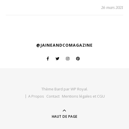
26 mars 2021
@JAINEANDCOMAGAZINE
Thème Bard par
WP Royal
.
A Propos
Contact
Mentions légales et CGU
HAUT DE PAGE