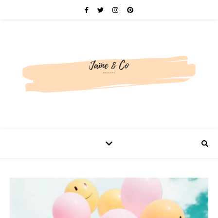
Be bold. Be brave. Be You.