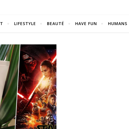
NT
LIFESTYLE
BEAUTÉ
HAVE FUN
HUMANS
Be bold. Be brave. Be You.