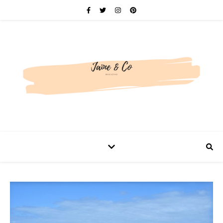
Be bold. Be brave. Be You.