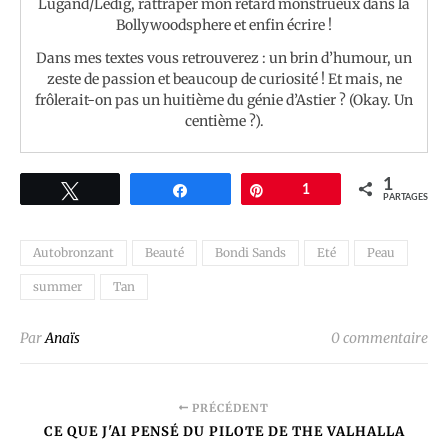
Lugand/Ledig, rattraper mon retard monstrueux dans la
Bollywoodsphere et enfin écrire !
Dans mes textes vous retrouverez : un brin d’humour, un
zeste de passion et beaucoup de curiosité ! Et mais, ne
frôlerait-on pas un huitième du génie d’Astier ? (Okay. Un
centième ?).
1
Tweetez
Partagez
Épingle
1
PARTAGES
Autobronzant
Beauté
Bondi Sands
Eté
Peau
summer
Tan
Par
Anaïs
0 commentaire
PRÉCÉDENT
CE QUE J'AI PENSÉ DU PILOTE DE THE VALHALLA