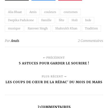
Alia Bhaat
Amis
couleurs
coutumes
Deepika Padukone
Famille
fête
Holi
Inde
musique
Ranveer Singh
Shahrukh Khan
Tradition
Par
Anaïs
2 Commentaires
PRÉCÉDENT
5 ASTUCES POUR GARDER LE SOURIRE !
PLUS RÉCENT
LES COUPS DE CŒUR DE LA RÉDAC' DU MOIS DE MARS
2 COMMENTAIRES