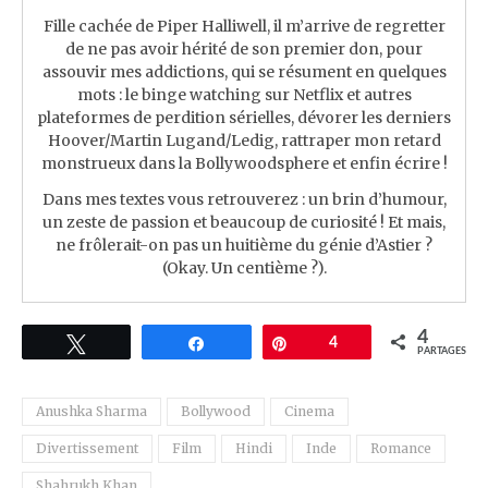
Fille cachée de Piper Halliwell, il m’arrive de regretter
de ne pas avoir hérité de son premier don, pour
assouvir mes addictions, qui se résument en quelques
mots : le binge watching sur Netflix et autres
plateformes de perdition sérielles, dévorer les derniers
Hoover/Martin Lugand/Ledig, rattraper mon retard
monstrueux dans la Bollywoodsphere et enfin écrire !
Dans mes textes vous retrouverez : un brin d’humour,
un zeste de passion et beaucoup de curiosité ! Et mais,
ne frôlerait-on pas un huitième du génie d’Astier ?
(Okay. Un centième ?).
4
Tweetez
Partagez
Épingle
4
PARTAGES
Anushka Sharma
Bollywood
Cinema
Divertissement
Film
Hindi
Inde
Romance
Shahrukh Khan