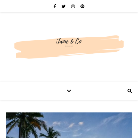
Be bold. Be brave. Be You.