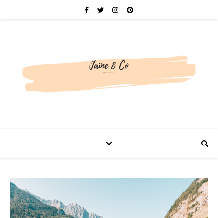
Be bold. Be brave. Be You.