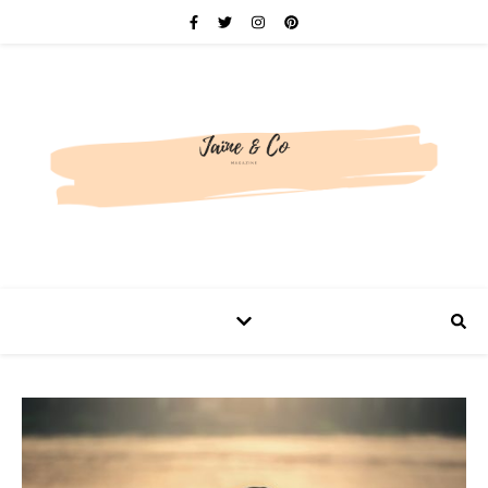
Be bold. Be brave. Be You.