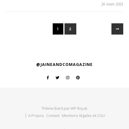
26 mars 2021
1
2
@JAINEANDCOMAGAZINE
Thème Bard par
WP Royal
.
A Propos
Contact
Mentions légales et CGU