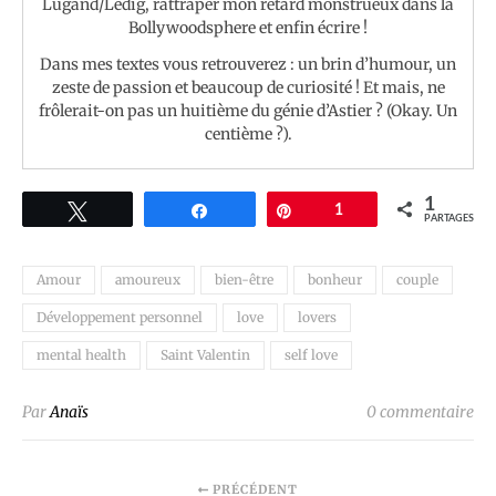
Lugand/Ledig, rattraper mon retard monstrueux dans la
Bollywoodsphere et enfin écrire !
Dans mes textes vous retrouverez : un brin d’humour, un
zeste de passion et beaucoup de curiosité ! Et mais, ne
frôlerait-on pas un huitième du génie d’Astier ? (Okay. Un
centième ?).
1
Tweetez
Partagez
Épingle
1
PARTAGES
Amour
amoureux
bien-être
bonheur
couple
Développement personnel
love
lovers
mental health
Saint Valentin
self love
Par
Anaïs
0 commentaire
PRÉCÉDENT