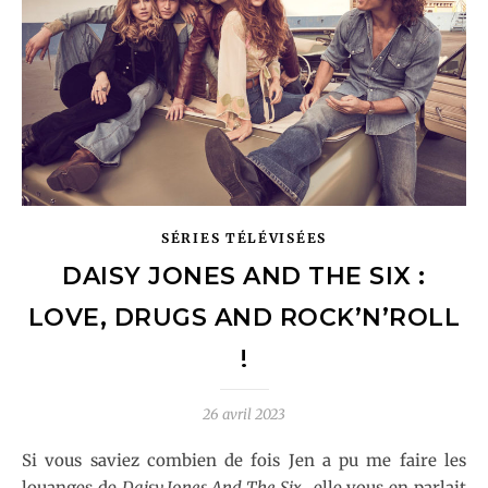
SÉRIES TÉLÉVISÉES
DAISY JONES AND THE SIX :
LOVE, DRUGS AND ROCK’N’ROLL
!
26 avril 2023
Si vous saviez combien de fois Jen a pu me faire les
louanges de
Daisy Jones And The Six
…elle vous en parlait