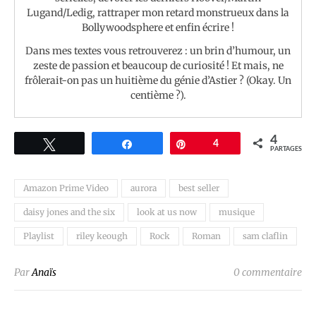
Lugand/Ledig, rattraper mon retard monstrueux dans la
Bollywoodsphere et enfin écrire !
Dans mes textes vous retrouverez : un brin d’humour, un
zeste de passion et beaucoup de curiosité ! Et mais, ne
frôlerait-on pas un huitième du génie d’Astier ? (Okay. Un
centième ?).
4
Tweetez
Partagez
Épingle
4
PARTAGES
Amazon Prime Video
aurora
best seller
daisy jones and the six
look at us now
musique
Playlist
riley keough
Rock
Roman
sam claflin
Par
Anaïs
0 commentaire