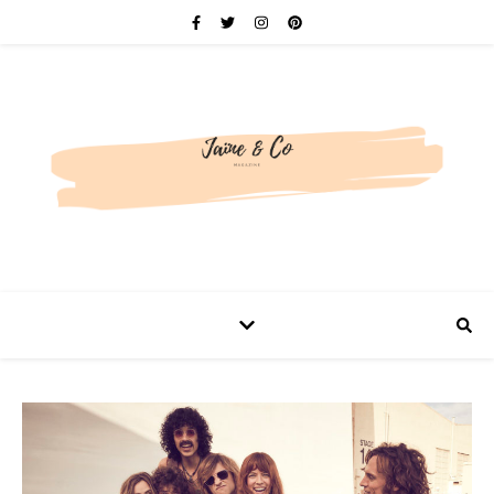
Be bold. Be brave. Be You.