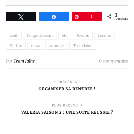
1
Tweetez
Partagez
Épingle
1
PARTAGES
août
Coups de coeur
été
Favoris
Lecture
Netflix
news
summer
Team Jaïne
Par
Team Jaïne
0 commentaire
PRÉCÉDENT
ORGANISER SA RENTRÉE !
PLUS RÉCENT
VALERIA SAISON 2 : UNE SUITE RÉUSSIE ?