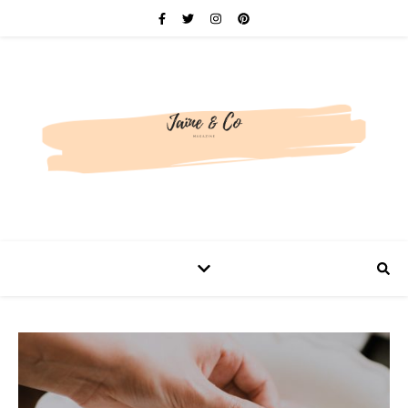
Be bold. Be brave. Be You.