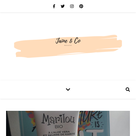
Be bold. Be brave. Be You.