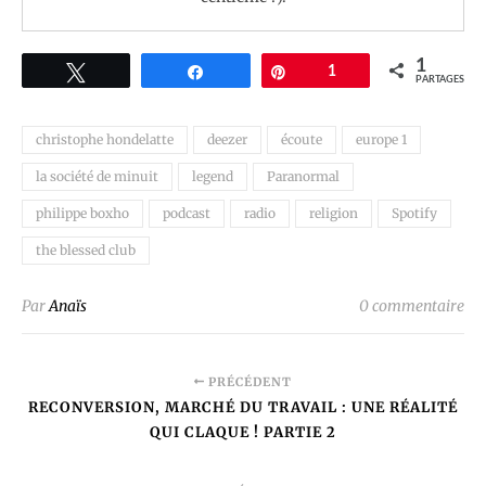
1
Tweetez
Partagez
Épingle
1
PARTAGES
christophe hondelatte
deezer
écoute
europe 1
la société de minuit
legend
Paranormal
philippe boxho
podcast
radio
religion
Spotify
the blessed club
Par
Anaïs
0 commentaire
PRÉCÉDENT
RECONVERSION, MARCHÉ DU TRAVAIL : UNE RÉALITÉ
QUI CLAQUE ! PARTIE 2