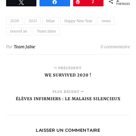
2
Tweetez
Partagez
Épingle
2
PARTAGES
2020
2021
bilan
Happy New Year
news
nouvel an
Team Jaïne
Par
Team Jaïne
0 commentaire
PRÉCÉDENT
WE SURVIVED 2020 !
PLUS RÉCENT
ÉLÈVES INFIRMIERS : LE MALAISE SILENCIEUX
LAISSER UN COMMENTAIRE