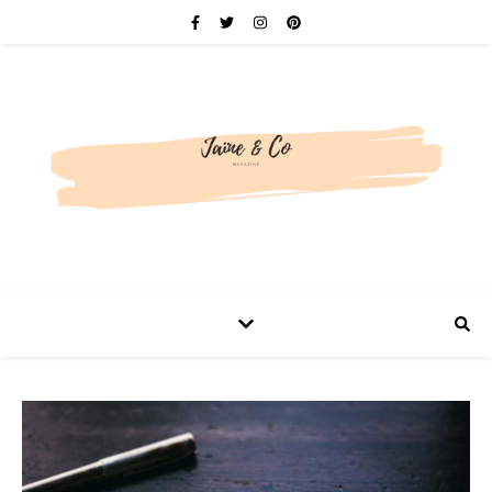
Be bold. Be brave. Be You.