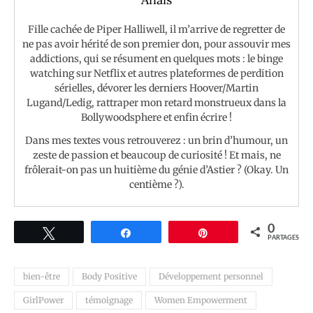
Fille cachée de Piper Halliwell, il m’arrive de regretter de
ne pas avoir hérité de son premier don, pour assouvir mes
addictions, qui se résument en quelques mots : le binge
watching sur Netflix et autres plateformes de perdition
sérielles, dévorer les derniers Hoover/Martin
Lugand/Ledig, rattraper mon retard monstrueux dans la
Bollywoodsphere et enfin écrire !
Dans mes textes vous retrouverez : un brin d’humour, un
zeste de passion et beaucoup de curiosité ! Et mais, ne
frôlerait-on pas un huitième du génie d’Astier ? (Okay. Un
centième ?).
0
Tweetez
Partagez
Épingle
PARTAGES
bien-être
Body Positive
Développement personnel
GirlPower
témoignage
Women Empowerment