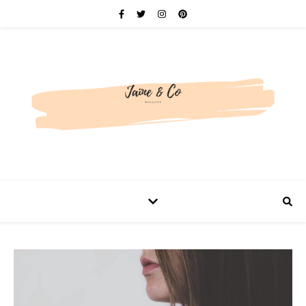
Be bold. Be brave. Be You.