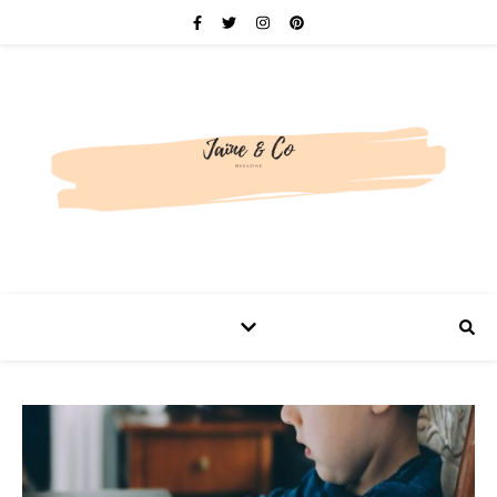
Be bold. Be brave. Be You.